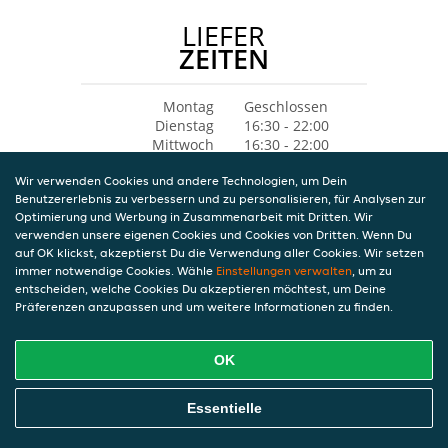
LIEFER
ZEITEN
Montag
Geschlossen
Dienstag
16:30 - 22:00
Mittwoch
16:30 - 22:00
Donnerstag
16:30 - 22:00
Wir verwenden Cookies und andere Technologien, um Dein
Freitag
16:30 - 22:00
Benutzererlebnis zu verbessern und zu personalisieren, für Analysen zur
Samstag
16:30 - 22:00
Optimierung und Werbung in Zusammenarbeit mit Dritten. Wir
Sonntag
15:30 - 22:00
verwenden unsere eigenen Cookies und Cookies von Dritten. Wenn Du
auf OK klickst, akzeptierst Du die Verwendung aller Cookies. Wir setzen
immer notwendige Cookies. Wähle
Einstellungen verwalten
, um zu
entscheiden, welche Cookies Du akzeptieren möchtest, um Deine
Präferenzen anzupassen und um weitere Informationen zu finden.
OK
Essentielle